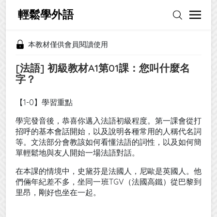
輕鬆學外語
本教材僅供會員閱讀使用
[法語] 初級教材A1第01課：您叫什麼名
字？
【1-0】學習重點
學完發音後，恭喜你邁入法語初級程度。第一課會從打
招呼的基本會話開始，以及說明各種常用的人稱代名詞
等。文法部分會教該如何看懂法語的詞性，以及如何簡
單輕鬆地與友人開始一場法語對話。
在本課的情境中，史黛芬是法國人，尼歐是英國人。他
們倆年紀差不多，坐同一班TGV（法國高鐵）從巴黎到
里昂，剛好也坐在一起。