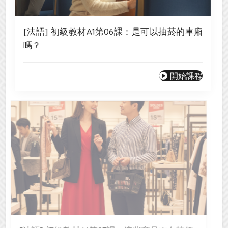
[法語] 初級教材A1第06課：是可以抽菸的車廂
嗎？
開始課程