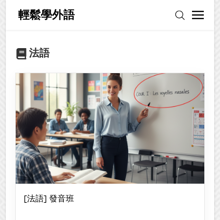
輕鬆學外語
法語
[法語] 發音班