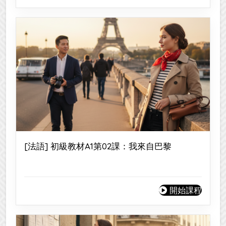
[法語] 初級教材A1第02課：我來自巴黎
開始課程