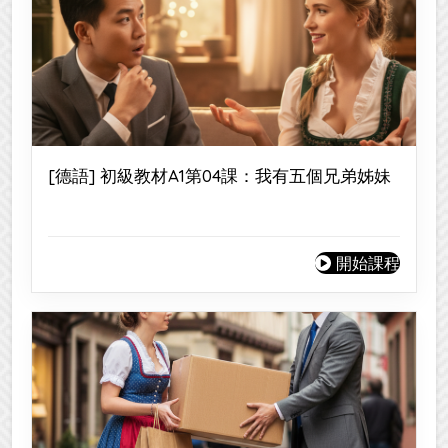
[德語] 初級教材A1第04課：我有五個兄弟姊妹
開始課程