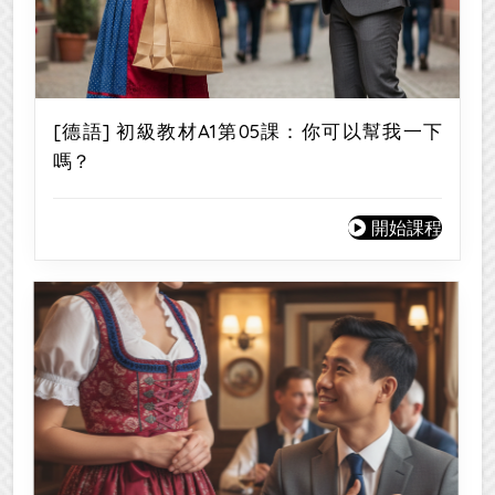
[德語] 初級教材A1第05課：你可以幫我一下
嗎？
開始課程