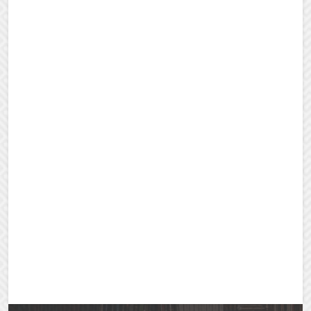
[德語] 初級教材A1第10課：我覺得德國比較冷
開始課程