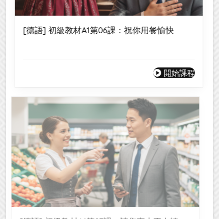
[德語] 初級教材A1第06課：祝你用餐愉快
開始課程