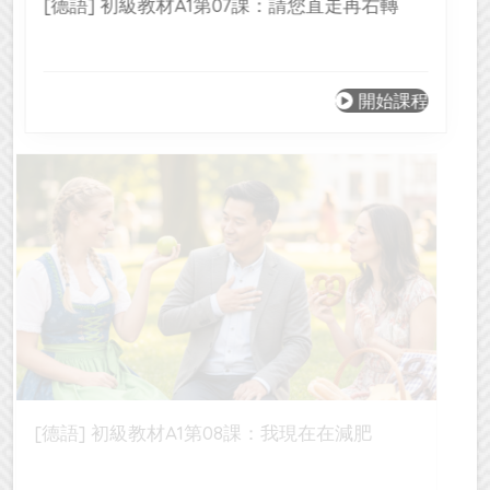
[德語] 初級教材A1第07課：請您直走再右轉
開始課程
[德語] 初級教材A1第08課：我現在在減肥