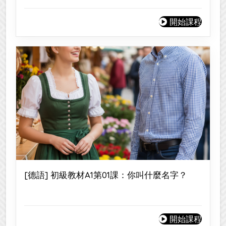
開始課程
[德語] 初級教材A1第01課：你叫什麼名字？
開始課程